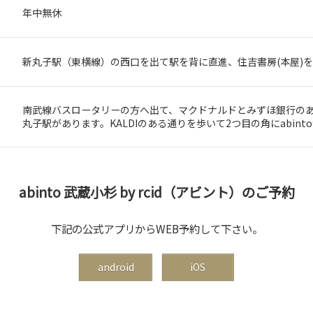
年中無休
新丸子駅（東横線）の西口を出て駅を背に直進、住吉書房(本屋)
南武線バスロータリーの方へ出て、マクドナルドとみずほ銀行の
丸子駅があります。KALDIのある通りを歩いて2つ目の角にabint
abinto 武蔵小杉 by rcid（アビント）のご予約
下記の公式アプリからWEB予約して下さい。
android
iOS