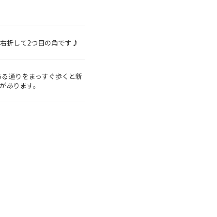
を右折して2つ目の角です♪
ある通りをまっすぐ歩くと新
oがあります。