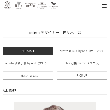
tog
nav
abinto デザイナー 佐々木 恵
ALL STAFF
orente 表参道 by rcid（オリンテ）
abinto 武蔵小杉 by rcid（アビント）
uchla 池袋 by rcid（ウクラ）
nailist・eyelist
PICK UP
ALL STAFF