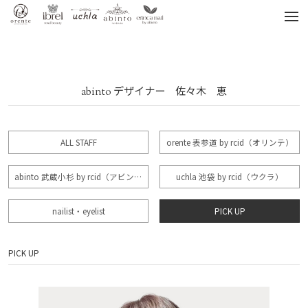
tog
nav
abinto デザイナー 佐々木 恵
ALL STAFF
orente 表参道 by rcid（オリンテ）
abinto 武蔵小杉 by rcid（アビント）
uchla 池袋 by rcid（ウクラ）
nailist・eyelist
PICK UP
PICK UP