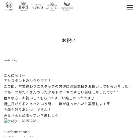
tog
nav
お祝い
2026.01.07
こんにちは～
アシスタントのひかりです！
この間、営業終わりにスタッフの方達にお誕生日をお祝いしてもらいました！
フルーツがたくさんのったタルトケーキですごい美味しかったです^ ^
色々な方にお祝いしてもらってすごい嬉しかったです♪
誕生日がくるとあっという間に一年が経ったんだと実感します笑
今年も残りあと少しですね！
みなさんも頑張っていきましょう！
～information～