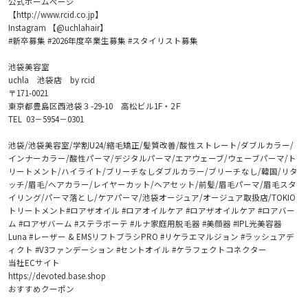
公式ホームページ
【http://www.rcid.co.jp】
Instagram 【@uchlahair】
#新卒募集 #2026年度卒業生募集 #スタイリスト募集
池袋美容室
uchla 池袋店 by rcid
〒171-0021
東京都豊島区西池袋３-29-10 高松ビル1F・2Ｆ
TEL 03－5954－0301
池袋/池袋美容室/学割U24/縮毛矯正/髪質改善/酸性ストレート/ダブルカラー/
インナーカラー/酸性パーマ/デジタルパーマ/エアウェーブ/ウェーブパーマ/ト
リートメント/ハイライト/ブリーチなしダブルカラー/ブリーチなし/韓国/リタ
ッチ/眉毛/ヘアカラー/レイヤーカット/ヘアセット/前髪/眉毛パーマ/眉毛スタ
イリング/パーマ落とし/ケアパーマ/池袋オージュア/オージュア取扱店/TOKIO
トリートメント#ロアザオイル #ロアオイルケア #ロアザオイルケア #ロアバー
ム #ロアザバーム #ステラボーテ #ルナ家庭用脱毛器 #美顔器 #IPL光美容器
Luna #レーザー & EMSリフトブラシPRO #リケラエマルジョン #ラッシュアデ
ィクト #V3ファンデーション #セントオイル #ケラフェクトコネクター
当社ECサイト
https://devoted.base.shop
おすすめクーポン