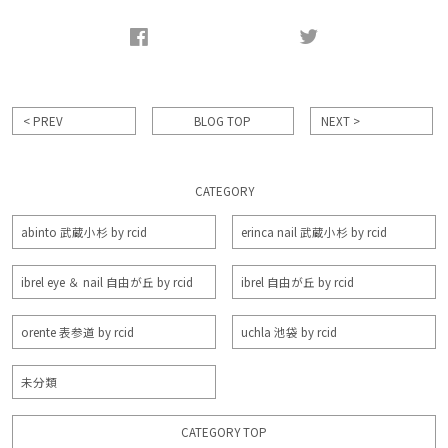
< PREV
BLOG TOP
NEXT >
CATEGORY
abinto 武蔵小杉 by rcid
erinca nail 武蔵小杉 by rcid
ibrel eye ＆ nail 自由が丘 by rcid
ibrel 自由が丘 by rcid
orente 表参道 by rcid
uchla 池袋 by rcid
未分類
CATEGORY TOP