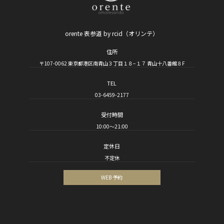
orente 表参道 by rcid（オリンテ）
住所
〒107-0062 東京都港区南青山３丁目１８−１７ 青山十八番館８F
TEL
03-6459-2177
受付時間
10:00～21:00
定休日
不定休
WEB 予約