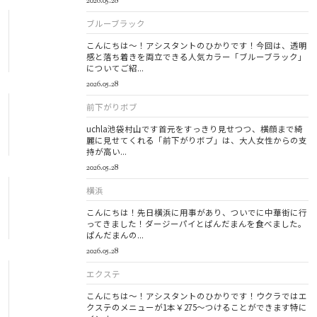
2026.05.28
ブルーブラック
こんにちは～！アシスタントのひかりです！今回は、透明
感と落ち着きを両立できる人気カラー「ブルーブラック」
についてご紹...
2026.05.28
前下がりボブ
uchla池袋村山です首元をすっきり見せつつ、横顔まで綺
麗に見せてくれる「前下がりボブ」は、大人女性からの支
持が高い...
2026.05.28
横浜
こんにちは！先日横浜に用事があり、ついでに中華街に行
ってきました！ダージーパイとぱんだまんを食べました。
ぱんだまんの...
2026.05.28
エクステ
こんにちは～！アシスタントのひかりです！ウクラではエ
クステのメニューが1本￥275～つけることができます特に