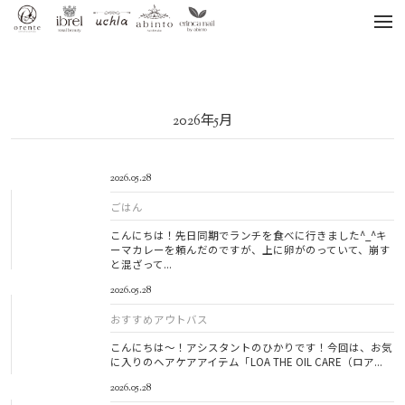
tog
nav
2026年5月
2026.05.28
ごはん
こんにちは！先日同期でランチを食べに行きました^_^キ
ーマカレーを頼んだのですが、上に卵がのっていて、崩す
と混ざって...
2026.05.28
おすすめアウトバス
こんにちは～！アシスタントのひかりです！今回は、お気
に入りのヘアケアアイテム「LOA THE OIL CARE（ロア...
2026.05.28