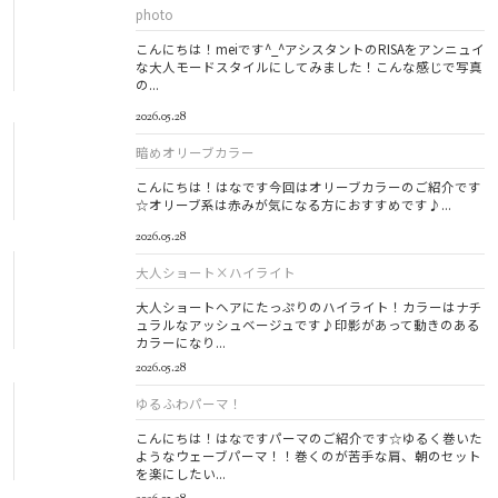
photo
こんにちは！meiです^_^アシスタントのRISAをアンニュイ
な大人モードスタイルにしてみました！こんな感じで写真
の...
2026.05.28
暗めオリーブカラー
こんにちは！はなです今回はオリーブカラーのご紹介です
☆オリーブ系は赤みが気になる方におすすめです♪...
2026.05.28
大人ショート×ハイライト
大人ショートヘアにたっぷりのハイライト！カラーはナチ
ュラルなアッシュベージュです♪印影があって動きのある
カラーになり...
2026.05.28
ゆるふわパーマ！
こんにちは！はなですパーマのご紹介です☆ゆるく巻いた
ようなウェーブパーマ！！巻くのが苦手な肩、朝のセット
を楽にしたい...