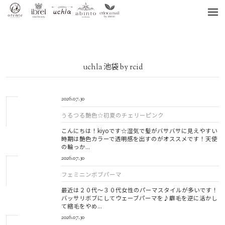
tog
nav
uchla 池袋 by rcid
2026.07.30
うるつる艶色☆初夏のチェリーピンク
こんにちは！kiyoです☆湿気で髪がバサバサに見えやすい
時期は艶色カラーで透明感を出すのがオススメです！天使
の輪っか...
2026.07.30
フェミニンボブパーマ
最近は２０代～３０代女性のパーマスタイルが多いです！
バッサリボブにしてウェーブパーマを♪癖毛を逆に活かし
て縮毛をやめ...
2026.07.30