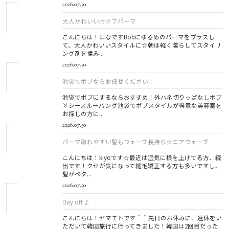
2026.07.30
大人かわいい☆ボブパーマ
こんにちは！はなですBobにゆるめのパーマをプラスし
て、大人かわいいスタイルに☆朝は軽く濡らしてスタイリ
ング剤を揉み...
2026.07.30
池袋でボブならお任せください！
池袋でボブにするならおすすめ！外ハネ切りっぱなしボブ
×シースルーバング池袋でボブスタイルが得意な美容室を
お探しの方に...
2026.07.30
パーマ取れやすい髪もウェーブ長持ち☆エアウェーブ
こんにちは！kiyoです☆最近は湿気に根を上げてる方、続
出です！クセが気になって縮毛矯正する方も多いですし、
髪がペタ...
2026.07.30
Day off ♪
こんにちは！ヤマモトです＾＾先日のお休みに、連休をい
ただいて韓国旅行に行ってきました！韓国は2回目だった