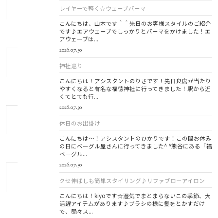
レイヤーで軽く☆ウェーブパーマ
こんにちは、山本です＾＾先日のお客様スタイルのご紹介
です♪エアウェーブでしっかりとパーマをかけました！エ
アウェーブは...
2026.07.30
神社巡り
こんにちは！アシスタントのりさです！先日良席が当たり
やすくなると有名な福徳神社に行ってきました！駅から近
くてとても行...
2026.07.30
休日のお出掛け
こんにちは～！アシスタントのひかりです！この間お休み
の日にベーグル屋さんに行ってきました^ ^熊谷にある「福
ベーグル...
2026.07.30
クセ伸ばしも簡単スタイリング♪リファブローアイロン
こんにちは！kiyoです☆湿気でまとまらないこの季節、大
活躍アイテムがあります♪ブラシの様に髪をとかすだけ
で、艶々ス...