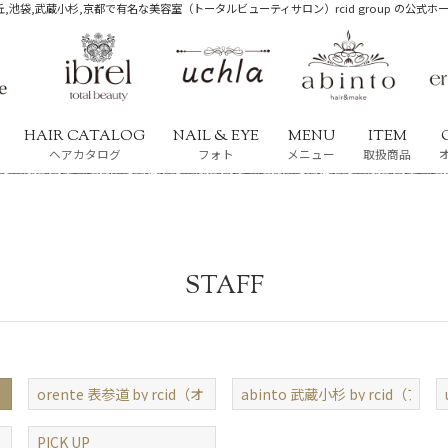
,池袋,武蔵小杉,京都で有名な美容室（トータルビューティサロン）rcid group の公式
HAIR CATALOG
NAIL & EYE
MENU
ITEM
ヘアカタログ
フォト
メニュー
取扱商品
STAFF
orente 表参道 by rcid（オリンテ）
abinto 武蔵小杉 by rcid（ア
PICK UP