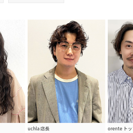
uchla 店長
orente 