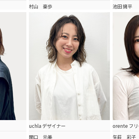
村山 豪歩
池田 擁平
uchla デザイナー
orente 
関口 元美
矢萩 彩子