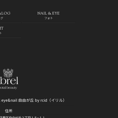
ALOG
NAIL & EYE
ログ
フォト
IT
ト
brel eye&nail 自由が丘 by rcid（イリル）
住所
東京都目黒区自由が丘２丁目１５−１１