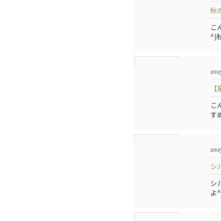
秋
こ
^
202
【
こ
す
202
シ
シ
よ^