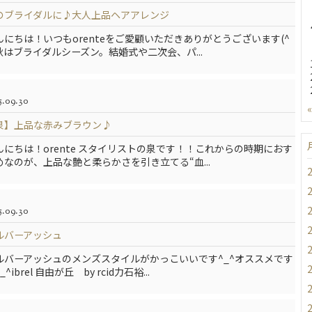
のブライダルに♪大人上品ヘアアレンジ
んにちは！いつもorenteをご愛顧いただきありがとうございます(^
)秋はブライダルシーズン。結婚式や二次会、パ...
5.09.30
泉】上品な赤みブラウン♪
んにちは！orente スタイリストの泉です！！これからの時期におす
めなのが、上品な艶と柔らかさを引き立てる“血...
5.09.30
ルバーアッシュ
ルバーアッシュのメンズスタイルがかっこいいです^_^オススメです
_^ibrel 自由が丘 by rcid力石裕...