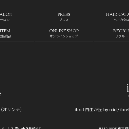
SALON
PRESS
HAIR CAT
サロン
プレス
ヘアカタ
ITEM
ONLINE SHOP
RECRU
取扱商品
オンラインショップ
リクルー
cid（オリンテ）
ibrel 自由が丘 by rcid / i
目１８−１７ 青山十八番館８F
〒152-0035 