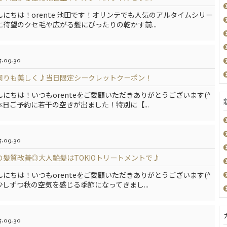
んにちは！orente 池田です！オリンテでも人気のアルタイムシリー
に待望のクセ毛や広がる髪にぴったりの乾かす前...
5.09.30
周りも美しく♪当日限定シークレットクーポン！
んにちは！いつもorenteをご愛顧いただきありがとうございます(^
)本日ご予約に若干の空きが出ました！特別に【...
5.09.30
の髪質改善◎大人艶髪はTOKIOトリートメントで♪
んにちは！いつもorenteをご愛顧いただきありがとうございます(^
)少しずつ秋の空気を感じる季節になってきまし...
5.09.30