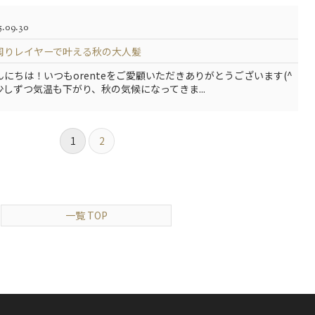
5.09.30
周りレイヤーで叶える秋の大人髪
んにちは！いつもorenteをご愛顧いただきありがとうございます(^
)少しずつ気温も下がり、秋の気候になってきま...
1
2
一覧 TOP